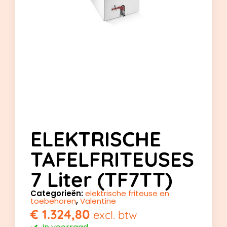
ELEKTRISCHE
TAFELFRITEUSES
7 Liter (TF7TT)
Categorieën:
elektrische friteuse en
toebehoren
,
Valentine
€
1.324,80
excl. btw