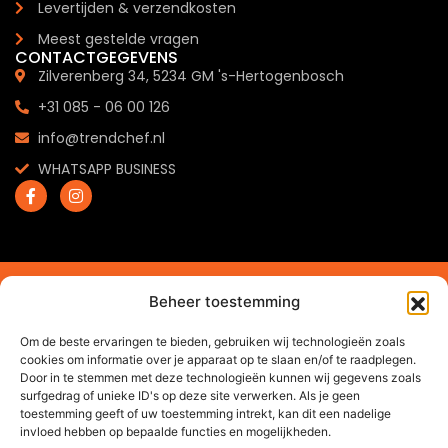
Levertijden & verzendkosten
Meest gestelde vragen
CONTACTGEGEVENS
Zilverenberg 34, 5234 GM 's-Hertogenbosch
+31 085 - 06 00 126
info@trendchef.nl
WHATSAPP BUSINESS
2024 © Trendchef B.V. - Alle rechten voorbehouden.
Beheer toestemming
Website gemaakt door
Arkdesign.nl
Om de beste ervaringen te bieden, gebruiken wij technologieën zoals
cookies om informatie over je apparaat op te slaan en/of te raadplegen.
Door in te stemmen met deze technologieën kunnen wij gegevens zoals
surfgedrag of unieke ID's op deze site verwerken. Als je geen
toestemming geeft of uw toestemming intrekt, kan dit een nadelige
invloed hebben op bepaalde functies en mogelijkheden.