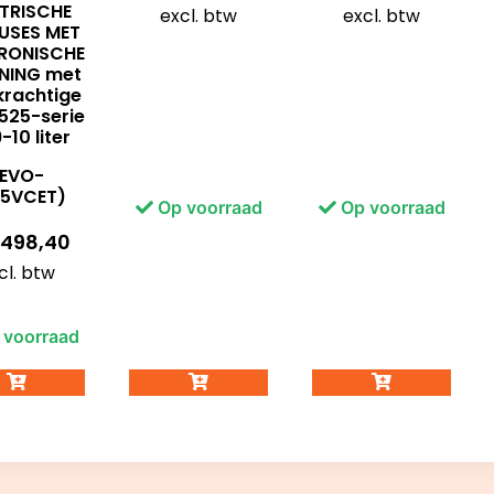
KTRISCHE
excl. btw
excl. btw
EUSES MET
TRONISCHE
ENING met
krachtige
525-serie
9-10 liter
EVO-
5VCET)
Op voorraad
Op voorraad
.498,40
cl. btw
voorraad