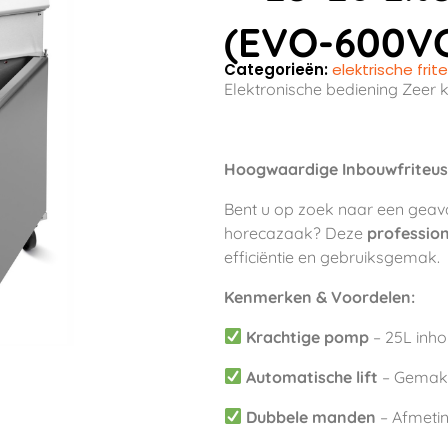
(EVO-600V
Categorieën:
elektrische fri
Elektronische bediening Zeer k
Hoogwaardige Inbouwfriteuse
Bent u op zoek naar een geava
horecazaak? Deze
profession
efficiëntie en gebruiksgemak.
Kenmerken & Voordelen:
Krachtige pomp
– 25L inho
Automatische lift
– Gemakke
Dubbele manden
– Afmetin