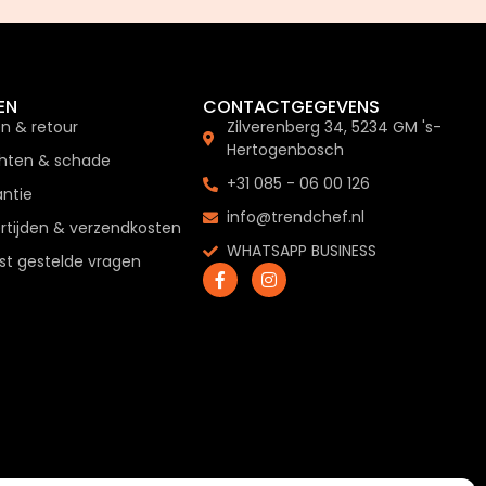
EN
CONTACTGEGEVENS
en & retour
Zilverenberg 34, 5234 GM 's-
Hertogenbosch
hten & schade
+31 085 - 06 00 126
ntie
info@trendchef.nl
rtijden & verzendkosten
WHATSAPP BUSINESS
t gestelde vragen