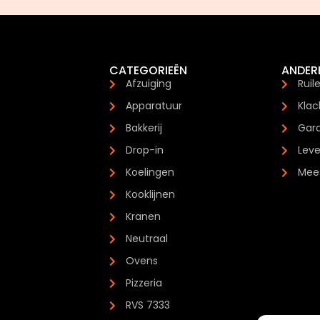
CATEGORIEËN
ANDER
Afzuiging
Ruil
Apparatuur
Klac
Bakkerij
Gara
Drop-in
Leve
Koelingen
Mees
Kooklijnen
Kranen
Neutraal
Ovens
Pizzeria
RVS 7333