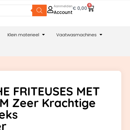
0
Aanmelden
€
0,00
Account
Klein materieel
Vaatwasmachines
HE FRITEUSES MET
M Zeer Krachtige
eks
er