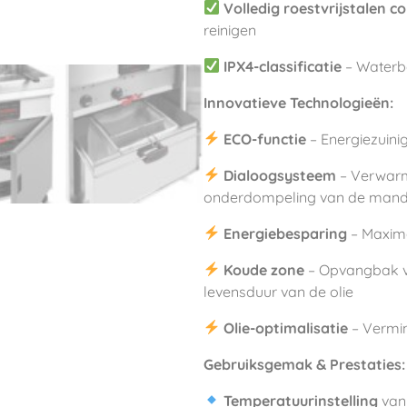
Volledig roestvrijstalen c
reinigen
IPX4-classificatie
– Waterbe
Innovatieve Technologieën:
ECO-functie
– Energiezuini
Dialoogsysteem
– Verwarmi
onderdompeling van de man
Energiebesparing
– Maxima
Koude zone
– Opvangbak v
levensduur van de olie
Olie-optimalisatie
– Vermin
Gebruiksgemak & Prestaties:
Temperatuurinstelling
va