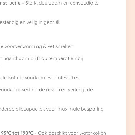
onstructie
– Sterk, duurzaam en eenvoudig te
stendig en veilig in gebruik
ge voorverwarming & vet smelten
ngslichaam blijft op temperatuur bij
d
le isolatie voorkomt warmteverlies
oorkomt verbrande resten en verlengt de
derde oliecapaciteit voor maximale besparing
n
95°C tot 190°C
– Ook geschikt voor waterkoken