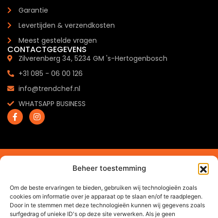
Garantie
Levertijden & verzendkosten
Meest gestelde vragen
CONTACTGEGEVENS
Zilverenberg 34, 5234 GM 's-Hertogenbosch
+31 085 - 06 00 126
info@trendchef.nl
WHATSAPP BUSINESS
2024 © Trendchef B.V. - Alle rechten voorbehouden.
Beheer toestemming
Website gemaakt door
Arkdesign.nl
Om de beste ervaringen te bieden, gebruiken wij technologieën zoals
cookies om informatie over je apparaat op te slaan en/of te raadplegen.
Door in te stemmen met deze technologieën kunnen wij gegevens zoals
surfgedrag of unieke ID's op deze site verwerken. Als je geen