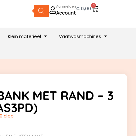
0
Aanmelden
€
0,00
Account
Klein materieel
Vaatwasmachines
ANK MET RAND – 3
AS3PD)
0 diep
R