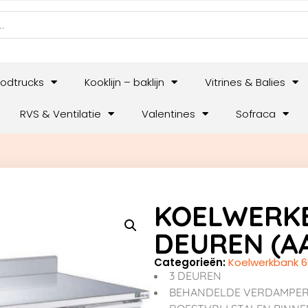
odtrucks
Kooklijn – baklijn
Vitrines & Balies
RVS & Ventilatie
Valentines
Sofraca
KOELWERKB
DEUREN (A
Categorieën:
Koelwerkbank 6
3 DEUREN
BEHANDELDE VERDAMPE