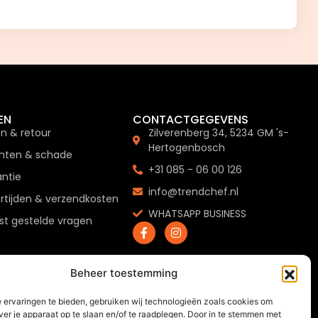
EN
CONTACTGEGEVENS
en & retour
Zilverenberg 34, 5234 GM 's-
Hertogenbosch
hten & schade
+31 085 - 06 00 126
ntie
info@trendchef.nl
rtijden & verzendkosten
WHATSAPP BUSINESS
t gestelde vragen
Beheer toestemming
 ervaringen te bieden, gebruiken wij technologieën zoals cookies om
ver je apparaat op te slaan en/of te raadplegen. Door in te stemmen met