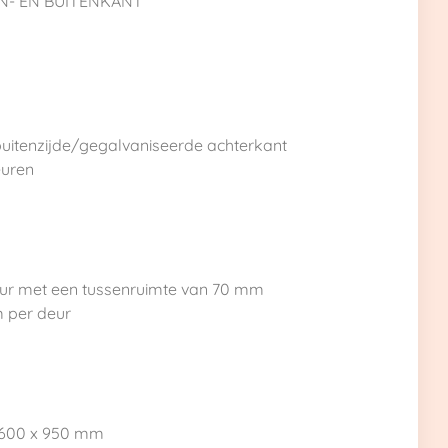
N- EN BUITENKANT
 buitenzijde/gegalvaniseerde achterkant
euren
deur met een tussenruimte van 70 mm
m per deur
x 600 x 950 mm