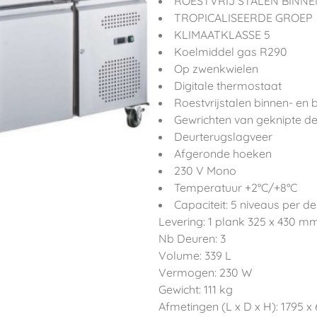
ROESTVRIJ STALEN BINNE
TROPICALISEERDE GROEP
KLIMAATKLASSE 5
Koelmiddel gas R290
Op zwenkwielen
Digitale thermostaat
Roestvrijstalen binnen- en
Gewrichten van geknipte d
Deurterugslagveer
Afgeronde hoeken
230 V Mono
Temperatuur +2°C/+8°C
Capaciteit: 5 niveaus per 
Levering: 1 plank 325 x 430 m
Nb Deuren: 3
Volume: 339 L
Vermogen: 230 W
Gewicht: 111 kg
Afmetingen (L x D x H): 1795 