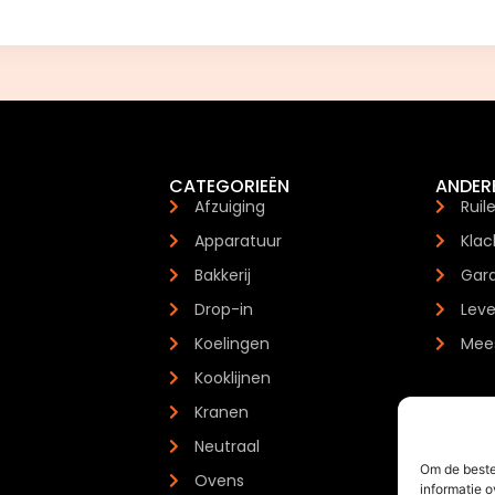
CATEGORIEËN
ANDER
Afzuiging
Ruil
Apparatuur
Klac
Bakkerij
Gara
Drop-in
Leve
Koelingen
Mees
Kooklijnen
Kranen
Neutraal
Om de beste
Ovens
informatie o