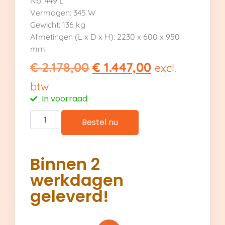
Nb. 449 L
Vermogen: 345 W
Gewicht: 136 kg
Afmetingen (L x D x H): 2230 x 600 x 950
mm
€
2.178,00
€
1.447,00
excl.
btw
In voorraad
Bestel nu
Binnen 2
werkdagen
geleverd!