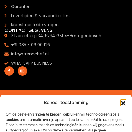
Garantie
Levertijden & verzendkosten
Meest gestelde vragen
CONTACTGEGEVENS
Zilverenberg 34, 5234 GM 's-Hertogenbosch
+31 085 - 06 00 126
info@trendchef.nl
WHATSAPP BUSINESS
2024 © Trendchef B.V. - Alle rechten voorbehouden.
Beheer toestemming
Website gemaakt door
Arkdesign.nl
Om de beste ervaringen te bieden, gebruiken wij technologieën zoals
cookies om informatie over je apparaat op te slaan en/of te raadplegen.
Door in te stemmen met deze technologieën kunnen wij gegevens zoals
surfgedrag of unieke ID's op deze site verwerken. Als je geen