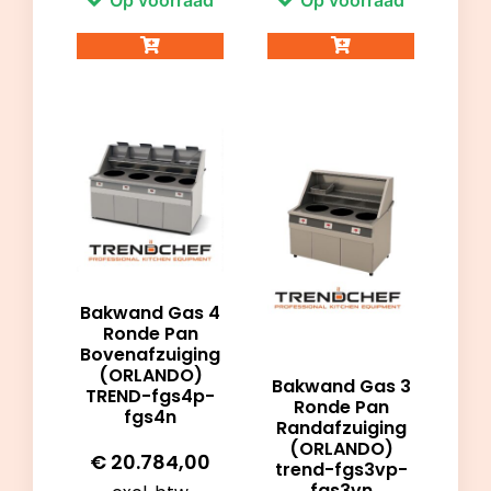
Op voorraad
Op voorraad
Bakwand Gas 4
Ronde Pan
Bovenafzuiging
(ORLANDO)
Bakwand Gas 3
TREND-fgs4p-
Ronde Pan
fgs4n
Randafzuiging
(ORLANDO)
€
20.784,00
trend-fgs3vp-
fgs3vn