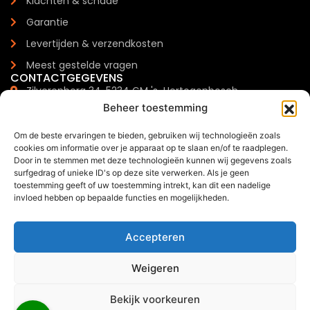
Klachten & schade
Garantie
Levertijden & verzendkosten
Meest gestelde vragen
CONTACTGEGEVENS
Zilverenberg 34, 5234 GM 's-Hertogenbosch
Beheer toestemming
+31 085 - 06 00 126
info@trendchef.nl
Om de beste ervaringen te bieden, gebruiken wij technologieën zoals
cookies om informatie over je apparaat op te slaan en/of te raadplegen.
WHATSAPP BUSINESS
Door in te stemmen met deze technologieën kunnen wij gegevens zoals
surfgedrag of unieke ID's op deze site verwerken. Als je geen
toestemming geeft of uw toestemming intrekt, kan dit een nadelige
invloed hebben op bepaalde functies en mogelijkheden.
2024 © Trendchef B.V. - Alle rechten voorbehouden.
Accepteren
Website gemaakt door
Arkdesign.nl
Weigeren
Bekijk voorkeuren
0