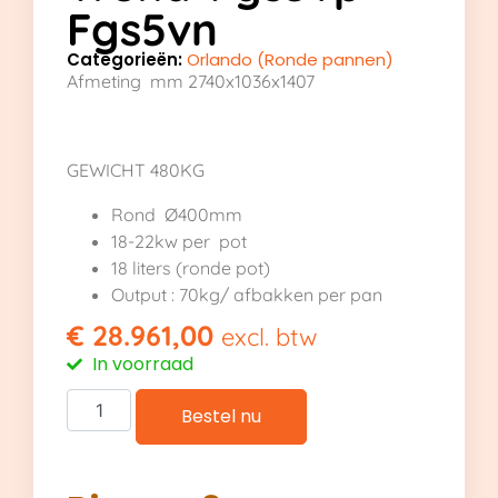
Fgs5vn
Categorieën:
Orlando (Ronde pannen)
Afmeting mm 2740x1036x1407
GEWICHT 480KG
Rond Ø400mm
18-22kw per pot
18 liters (ronde pot)
Output : 70kg/ afbakken per pan
€
28.961,00
excl. btw
In voorraad
Bestel nu