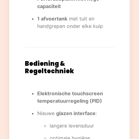
capaciteit
1 afvoertank
met tuit en
handgrepen onder elke kuip
Bediening &
Regeltechniek
Elektronische touchscreen
temperatuurregeling (PID)
Nieuwe
glazen interface
:
langere levensduur
optimale hygiëne