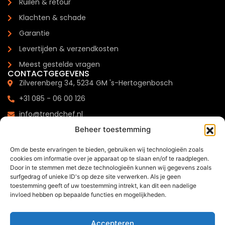
Ruilen & retour
Klachten & schade
Garantie
Levertijden & verzendkosten
Meest gestelde vragen
CONTACTGEGEVENS
Zilverenberg 34, 5234 GM 's-Hertogenbosch
+31 085 - 06 00 126
info@trendchef.nl
Beheer toestemming
WHATSAPP BUSINESS
Om de beste ervaringen te bieden, gebruiken wij technologieën zoals
cookies om informatie over je apparaat op te slaan en/of te raadplegen.
Door in te stemmen met deze technologieën kunnen wij gegevens zoals
surfgedrag of unieke ID's op deze site verwerken. Als je geen
toestemming geeft of uw toestemming intrekt, kan dit een nadelige
2024 © Trendchef B.V. - Alle rechten voorbehouden.
invloed hebben op bepaalde functies en mogelijkheden.
Website gemaakt door
Arkdesign.nl
Accepteren