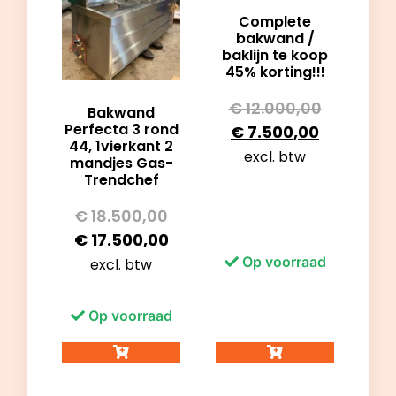
Complete
bakwand /
baklijn te koop
45% korting!!!
€
12.000,00
Bakwand
Perfecta 3 rond
€
7.500,00
44, 1vierkant 2
excl. btw
mandjes Gas-
Trendchef
€
18.500,00
€
17.500,00
Op voorraad
excl. btw
Op voorraad