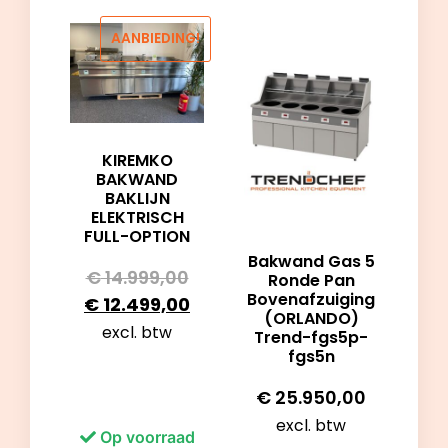
AANBIEDING!
KIREMKO
BAKWAND
BAKLIJN
ELEKTRISCH
FULL-OPTION
Bakwand Gas 5
€
14.999,00
Ronde Pan
Bovenafzuiging
€
12.499,00
(ORLANDO)
excl. btw
Trend-fgs5p-
fgs5n
€
25.950,00
excl. btw
Op voorraad