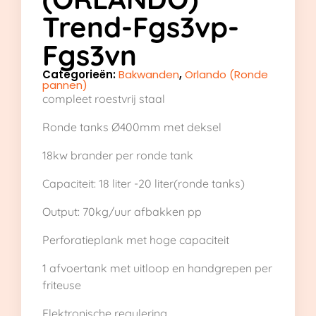
Trend-Fgs3vp-
Fgs3vn
Categorieën:
Bakwanden
,
Orlando (Ronde
pannen)
compleet roestvrij staal
Ronde tanks Ø400mm met deksel
18kw brander per ronde tank
Capaciteit: 18 liter -20 liter(ronde tanks)
Output: 70kg/uur afbakken pp
Perforatieplank met hoge capaciteit
1 afvoertank met uitloop en handgrepen per
friteuse
Elektronische regulering