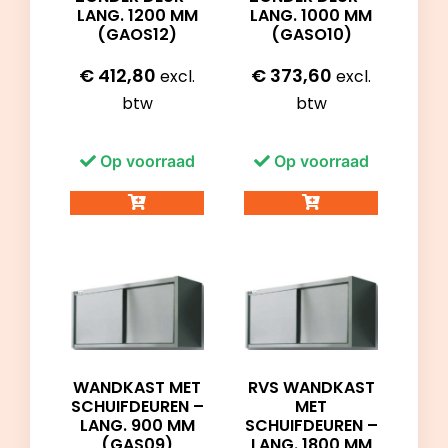
LANG. 1200 MM
LANG. 1000 MM
(GAOS12)
(GASO10)
€
412,80
€
373,60
excl.
excl.
btw
btw
Op voorraad
Op voorraad
WANDKAST MET
RVS WANDKAST
SCHUIFDEUREN –
MET
LANG. 900 MM
SCHUIFDEUREN –
(GAS09)
LANG. 1800 MM