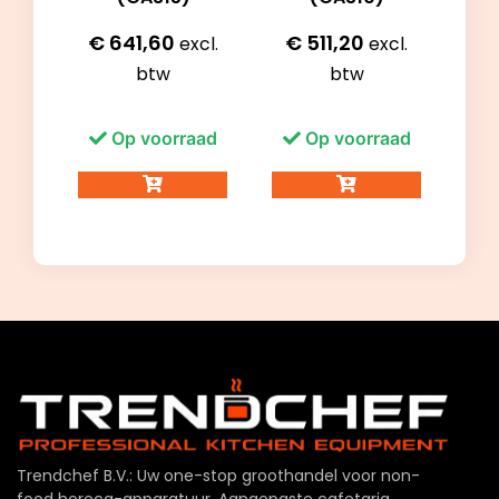
€
641,60
€
511,20
excl.
excl.
btw
btw
Op voorraad
Op voorraad
Trendchef B.V.: Uw one-stop groothandel voor non-