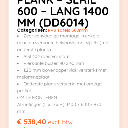
600 – LANG 1400
MM (DD6014)
Categorieën:
RVS Tafels 600mm
Zeer eenvoudige montage in enkele
minuten vierkante buisbasis met vijzels (met
onderste plank)
AISI 304 roestvrij staal
Vierkante buizen 40 x 40 mm
1,20 mm bovenoppervlak versterkt met
melamineplaat
Onderste plank versterkt met omega-
profiel
OM TE MONTEREN
Afmetingen (L x D x H): 1400 x 600 x 970
mm
€
538,40
excl. btw