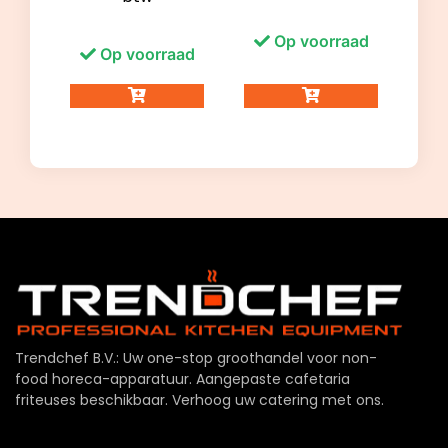
Op voorraad
Op voorraad
Trendchef B.V.: Uw one-stop groothandel voor non-
food horeca-apparatuur. Aangepaste cafetaria
friteuses beschikbaar. Verhoog uw catering met ons.