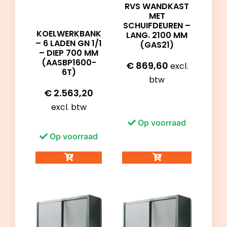
RVS WANDKAST
MET
SCHUIFDEUREN –
KOELWERKBANK
LANG. 2100 MM
– 6 LADEN GN 1/1
(GAS21)
– DIEP 700 MM
(AASBP1600-
€
869,60
excl.
6T)
btw
€
2.563,20
excl. btw
Op voorraad
Op voorraad