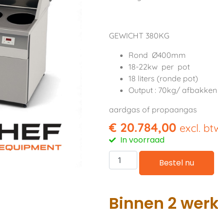
GEWICHT 380KG
Rond Ø400mm
18-22kw per pot
18 liters (ronde pot)
Output : 70kg/ afbakken
aardgas of propaangas
€
20.784,00
excl. bt
In voorraad
Bestel nu
Binnen 2 wer