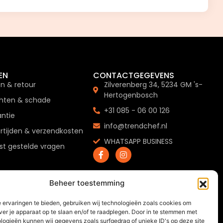
EN
CONTACTGEGEVENS
en & retour
Zilverenberg 34, 5234 GM 's-
Hertogenbosch
hten & schade
+31 085 - 06 00 126
ntie
info@trendchef.nl
rtijden & verzendkosten
WHATSAPP BUSINESS
t gestelde vragen
Beheer toestemming
 ervaringen te bieden, gebruiken wij technologieën zoals cookies om
ver je apparaat op te slaan en/of te raadplegen. Door in te stemmen met
logieën kunnen wij gegevens zoals surfgedrag of unieke ID's op deze site