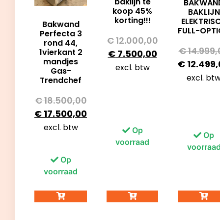
baklijn te
BAKWAN
koop 45%
BAKLIJN
korting!!!
ELEKTRIS
Bakwand
FULL-OPT
Perfecta 3
€
12.000,00
rond 44,
€
14.999,
1vierkant 2
€
7.500,00
mandjes
€
12.499,
excl. btw
Gas-
excl. bt
Trendchef
€
18.500,00
€
17.500,00
excl. btw
Op
Op
voorraad
voorraa
Op
voorraad