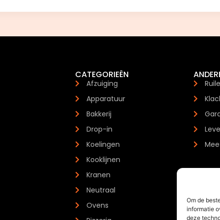
CATEGORIEËN
ANDER
Afzuiging
Ruil
Apparatuur
Klac
Bakkerij
Gara
Drop-in
Leve
Koelingen
Mees
Kooklijnen
Kranen
Neutraal
Om de beste
Ovens
informatie o
deze techno