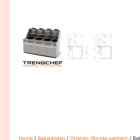
Home
/
Bakwanden
/
Orlando (Ronde pannen)
/ Ba