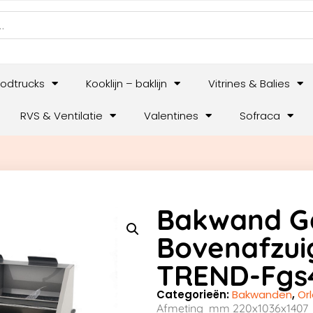
odtrucks
Kooklijn – baklijn
Vitrines & Balies
RVS & Ventilatie
Valentines
Sofraca
Bakwand G
Bovenafzui
TREND-Fgs
Categorieën:
Bakwanden
,
Or
Afmeting mm 220x1036x1407