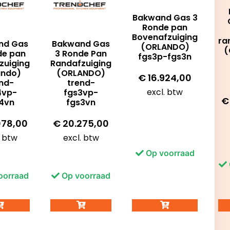
Bakwand Gas 3
Ronde pan
Bovenafzuiging
ra
nd Gas
Bakwand Gas
(ORLANDO)
(
de pan
3 Ronde Pan
fgs3p-fgs3n
zuiging
Randafzuiging
ando)
(ORLANDO)
€
16.924,00
nd-
trend-
excl. btw
4vp-
fgs3vp-
€
4vn
fgs3vn
078,00
€
20.275,00
. btw
excl. btw
Op voorraad
oorraad
Op voorraad