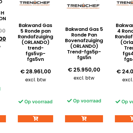
D
CH
ION
Bakwand Gas
Bakwa
Bakwand Gas 5
00
5 Ronde pan
4 Ron
Ronde Pan
Randafzuiging
Randaf
00
Bovenafzuiging
(ORLANDO)
(Orl
(ORLANDO)
w
trend-
Tre
Trend-fgs5p-
fgs5vp-
fgs
fgs5n
fgs5vn
fgs
€
25.950,00
€
28.961,00
€
24.
excl. btw
excl. btw
excl
d
Op voorraad
Op voorraad
Op v