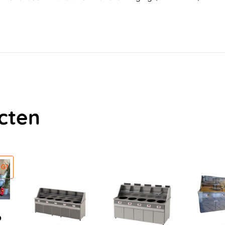
cten
G!
O