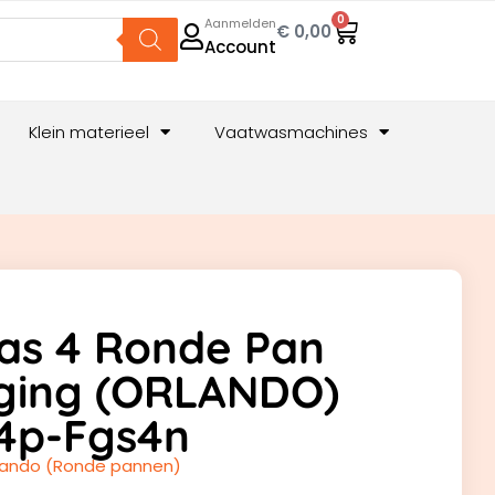
0
Aanmelden
€
0,00
Account
Klein materieel
Vaatwasmachines
as 4 Ronde Pan
ging (ORLANDO)
4p-Fgs4n
lando (Ronde pannen)