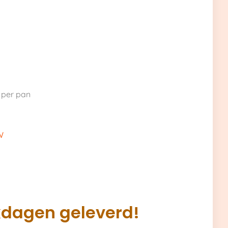
 per pan
w
kdagen geleverd!