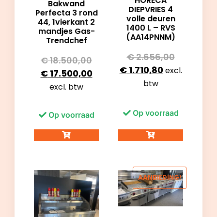
HORECA
Bakwand
DIEPVRIES 4
Perfecta 3 rond
volle deuren
44, 1vierkant 2
1400 L – RVS
mandjes Gas-
(AA14PNNM)
Trendchef
€
2.656,00
€
18.500,00
€
1.710,80
excl.
€
17.500,00
btw
excl. btw
Op voorraad
Op voorraad
AANBIEDING!