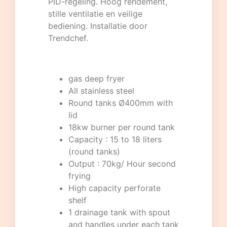
PID-regeling. Hoog rendement,
stille ventilatie en veilige
bediening. Installatie door
Trendchef.
gas deep fryer
All stainless steel
Round tanks Ø400mm with
lid
18kw burner per round tank
Capacity : 15 to 18 liters
(round tanks)
Output : 70kg/ Hour second
frying
High capacity perforate
shelf
1 drainage tank with spout
and handles under each tank