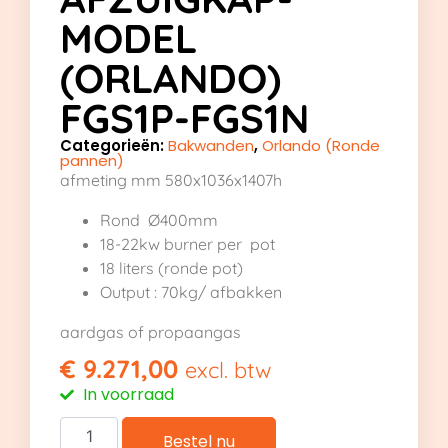
MODEL
(ORLANDO)
FGS1P-FGS1N
Categorieën:
Bakwanden
,
Orlando (Ronde
pannen)
afmeting mm 580x1036x1407h
Rond Ø400mm
18-22kw burner per pot
18 liters (ronde pot)
Output : 70kg/ afbakken
aardgas of propaangas
€
9.271,00
excl. btw
In voorraad
Bestel nu